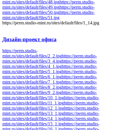
mint.ru/sites/default/files/48.jpg
https://perm.studio-
mint.ru/sites/default/files/49.jpg
https://perm.studio-
mint.ru/sites/default/files/50.jpg
https://perm.studio-
mint.ru/sites/default/files/51.jpg
https://perm.studio-mint.ru/sites/default/files/1_14.jpg
Дизайн-проект
офиса
https://perm.studio-
mint.ru/sites/default/files/2_2.jpg
https://perm.studio-
mint.ru/sites/default/files/3_4.jpg
https://perm.studio-
mint.ru/sites/default/files/4_1.jpg
https://perm.studio-
mint.ru/sites/default/files/5_1.jpg
https://perm.studio-
mint.ru/sites/default/files/6_1.jpg
https://perm.studio-
mint.ru/sites/default/files/7_1.jpg
https://perm.studio-
mint.ru/sites/default/files/8_2.jpg
https://perm.studio-
mint.ru/sites/default/files/9_2.jpg
https://perm.studio-
mint.ru/sites/default/files/10_1.jpg
https://perm.studio-
mint.ru/sites/default/files/11_1.jpg
https://perm.studio-
mint.ru/sites/default/files/12_1.jpg
https://perm.studio-
mint.ru/sites/default/files/13_1.jpg
https://perm.studio-
mint.ru/sites/default/files/14_1.jpg
https://perm.studio-
mint.ru/sites/default/files/15_1.jpg
https://perm.studio-
mint.ru/sites/default/files/16_1.jpg
https://perm.studio-