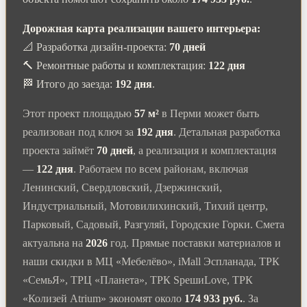
Дорожная карта реализации вашего интерьера:
📐 Разработка дизайн-проекта:
70 дней
🔨 Ремонтные работы и комплектация:
122 дня
🏁 Итого до заезда:
192 дня
.
Этот проект площадью
57 м²
в Перми может быть
реализован под ключ за
192 дня
. Детальная разработка
проекта займёт
70 дней
, а реализация и комплектация
—
122 дня
. Работаем по всем районам, включая
Ленинский, Свердловский, Дзержинский,
Индустриальный, Мотовилихинский, Тихий центр,
Парковый, Садовый, Разгуляй, Городские Горки. Смета
актуальна на
2026
год. Прямые поставки материалов и
наши скидки в МЦ «Мебелёво», iMall Эспланада, ТРК
«СемьЯ», ТРЦ «Планета», ТРК SpешиLove, ТРК
«Колизей Atrium» экономят около
174 933 руб.
. За