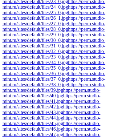
mint.ru/sites/default/files/23_0.jpg
https://perm.studio-
mint.ru/sites/default/files/24_0.jpg
https://perm.studio-
mint.ru/sites/default/files/25_0.jpg
https://perm.studio-
mint.ru/sites/default/files/26_1.jpg
https://perm.studio-
mint.ru/sites/default/files/27_0.jpg
https://perm.studio-
mint.ru/sites/default/files/28_0.jpg
https://perm.studio-
mint.ru/sites/default/files/29_0.jpg
https://perm.studio-
mint.ru/sites/default/files/30_0.jpg
https://perm.studio-
mint.ru/sites/default/files/31_0.jpg
https://perm.studio-
mint.ru/sites/default/files/32_0.jpg
https://perm.studio-
mint.ru/sites/default/files/33_0.jpg
https://perm.studio-
mint.ru/sites/default/files/34_0.jpg
https://perm.studio-
mint.ru/sites/default/files/35_0.jpg
https://perm.studio-
mint.ru/sites/default/files/36_0.jpg
https://perm.studio-
mint.ru/sites/default/files/37_0.jpg
https://perm.studio-
mint.ru/sites/default/files/38_0.jpg
https://perm.studio-
mint.ru/sites/default/files/39.jpg
https://perm.studio-
mint.ru/sites/default/files/40.jpg
https://perm.studio-
mint.ru/sites/default/files/41.jpg
https://perm.studio-
mint.ru/sites/default/files/42.jpg
https://perm.studio-
mint.ru/sites/default/files/43.jpg
https://perm.studio-
mint.ru/sites/default/files/44.jpg
https://perm.studio-
mint.ru/sites/default/files/45.jpg
https://perm.studio-
mint.ru/sites/default/files/46.jpg
https://perm.studio-
mint.ru/sites/default/files/47.jpg
https://perm.studio-