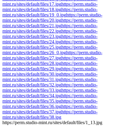
mint.ru/sites/default/files/17.jpg
https://perm.studio-
mint.ru/sites/default/files/18.jpg
https://perm.studio-
mint.ru/sites/default/files/19_0.jpg
https://perm.studio-
mint.ru/sites/default/files/20.jpg
https://perm.studio-
mint.ru/sites/default/files/21.jpg
https://perm.studio-
mint.ru/sites/default/files/22.jpg
https://perm.studio-
mint.ru/sites/default/files/23.jpg
https://perm.studio-
mint.ru/sites/default/files/24.jpg
https://perm.studio-
mint.ru/sites/default/files/25.jpg
https://perm.studio-
mint.ru/sites/default/files/26_0.jpg
https://perm.studio-
mint.ru/sites/default/files/27.jpg
https://perm.studio-
mint.ru/sites/default/files/28.jpg
https://perm.studio-
mint.ru/sites/default/files/29.jpg
https://perm.studio-
mint.ru/sites/default/files/30.jpg
https://perm.studio-
mint.ru/sites/default/files/31.jpg
https://perm.studio-
mint.ru/sites/default/files/32.jpg
https://perm.studio-
mint.ru/sites/default/files/33.jpg
https://perm.studio-
mint.ru/sites/default/files/34.jpg
https://perm.studio-
mint.ru/sites/default/files/35.jpg
https://perm.studio-
mint.ru/sites/default/files/36.jpg
https://perm.studio-
mint.ru/sites/default/files/37.jpg
https://perm.studio-
mint.ru/sites/default/files/38.jpg
https://perm.studio-mint.ru/sites/default/files/1_13.jpg